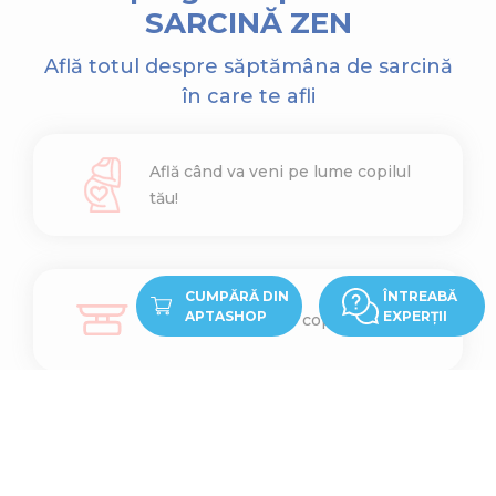
SARCINĂ ZEN
Află totul despre săptămâna de sarcină
în care te afli
Află când va veni pe lume copilul
tău!
CUMPĂRĂ DIN
ÎNTREABĂ
APTASHOP
EXPERȚII
Află cât cântărește copilul tău
Află ce înălțime are copilul tău