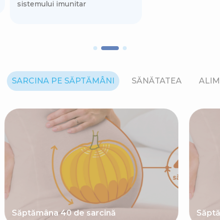
sistemului imunitar
SARCINA PE SĂPTĂMÂNI
SĂNĂTATEA
ALIM
Săptămâna 40 de sarcină
Săptă