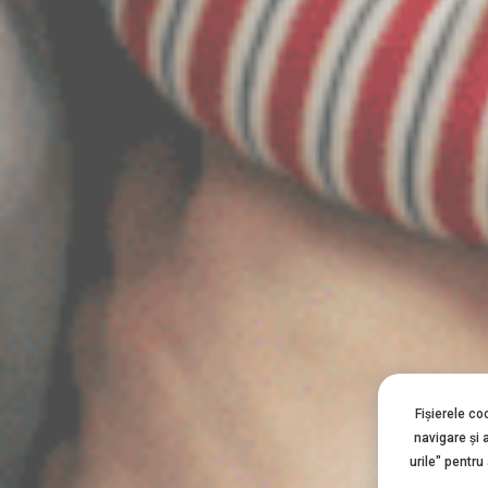
Fișierele co
navigare şi 
urile" pentru