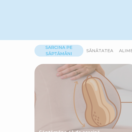
SARCINA PE
SĂNĂTATEA
ALIM
SĂPTĂMÂNI