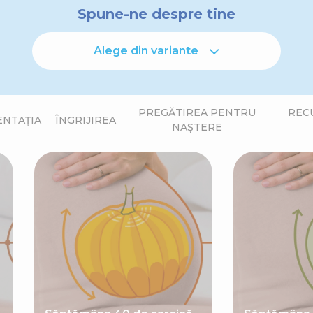
Spune-ne despre tine
Alege din variante
PREGĂTIREA PENTRU
REC
ENTAȚIA
ÎNGRIJIREA
NAȘTERE