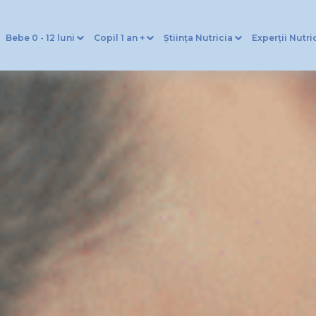
Bebe 0 - 12 luni
Copil 1 an +
Știința Nutricia
Experții Nutri