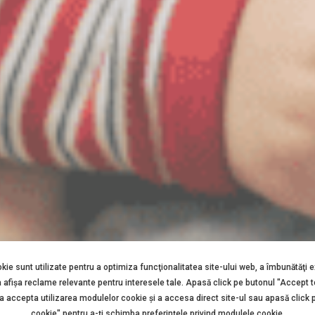
okie sunt utilizate pentru a optimiza funcţionalitatea site-ului web, a îmbunătăţi 
a afişa reclame relevante pentru interesele tale. Apasă click pe butonul "Accept 
 a accepta utilizarea modulelor cookie şi a accesa direct site-ul sau apasă click 
cookie" pentru a-ţi schimba preferinţele privind modulele cookie.