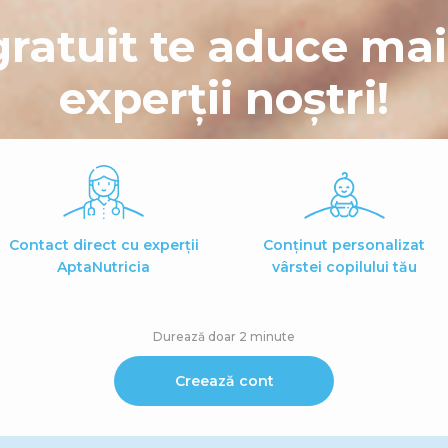
gratuit te aduce ma
experții noștri!
Contact direct cu experții
Conținut personalizat
AptaNutricia
vârstei copilului tău
Durează doar 2 minute
Creează cont