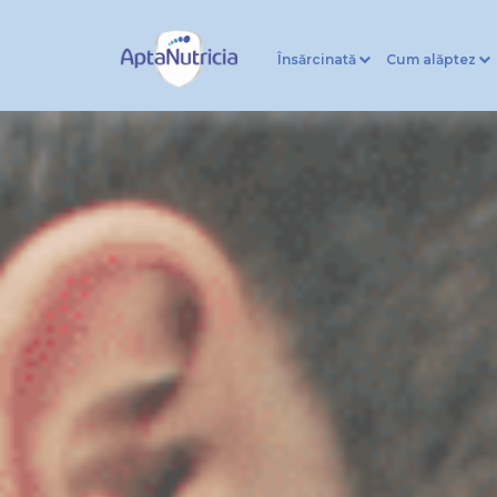
Însărcinată
Cum alăptez