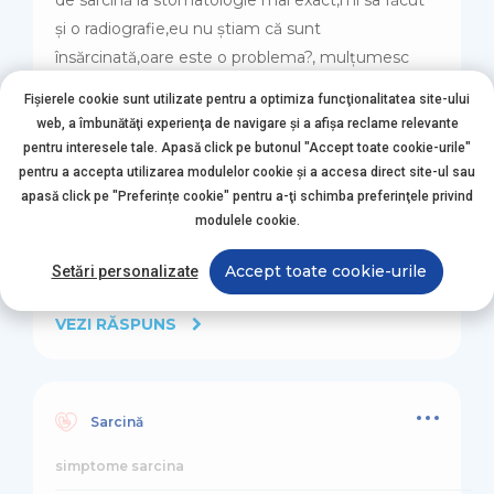
de sarcină la stomatologie mai exact,mi sa făcut
și o radiografie,eu nu știam că sunt
însărcinată,oare este o problema?, mulțumesc
pentru răspuns.
Fișierele cookie sunt utilizate pentru a optimiza funcţionalitatea site-ului
web, a îmbunătăţi experienţa de navigare şi a afişa reclame relevante
pentru interesele tale. Apasă click pe butonul "Accept toate cookie-urile"
pentru a accepta utilizarea modulelor cookie şi a accesa direct site-ul sau
apasă click pe "Preferințe cookie" pentru a-ţi schimba preferinţele privind
modulele cookie.
Accept toate cookie-urile
Setări personalizate
VEZI RĂSPUNS
Sarcină
simptome sarcina