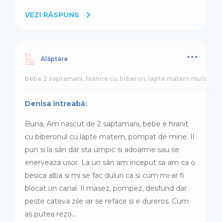
VEZI RĂSPUNS
Alăptare
bebe 2 saptamani, hranire cu biberon, lapte matern muls
Denisa întreabă:
Buna, Am nascut de 2 saptamani, bebe e hranit
cu biberonul cu lapte matern, pompat de mine. Il
pun si la sân dar sta umpic si adoarme sau se
enerveaza usor. La un sân am inceput sa am ca o
beșica alba si mi se fac duluri ca si cum mi-ar fi
blocat un canal. Il masez, pompez, desfund dar
peste cateva zile iar se reface si e dureros. Cum
as putea rezo...