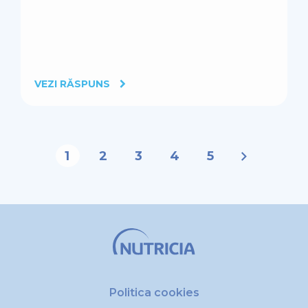
VEZI RĂSPUNS
1
2
3
4
5
Politica cookies