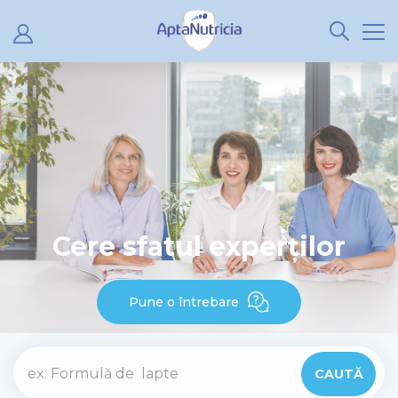
Cere sfatul experților
Pune o întrebare
CAUTĂ