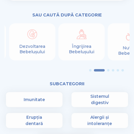
SAU CAUTĂ DUPĂ CATEGORIE
Îngrijirea
Dezvoltarea
Nutri
Bebelușului
Bebelușului
Bebelu
SUBCATEGORII
Sistemul
Imunitate
digestiv
Erupția
Alergii și
dentară
intoleranțe