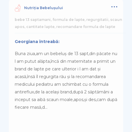
Nutriția Bebelușului
bebe 13 saptamani, formula de lapte, regurgitatii, scaun
apos, cantitate lapte, recomandare formula de lapte
Georgiana întreabă:
Buna ziua,am un bebeluș de 13 sapt,din păcate nu
l am putut alăpta,încă din maternitate a primit un
brand de lapte pe care ulterior i l am dat și
acasă,însă îl regurgita rău și la recomandarea
medicului pediatru am schimbat cu o formula
antireflux,de la același brand,după 2 săptămâni a
inceput sa aibă scaun moale,apos,și des,cam după
fiecare masă,d...