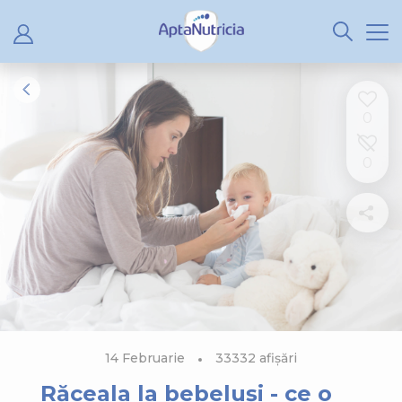
0
0
14 Februarie
33332 afișări
Răceala la bebeluși - ce o