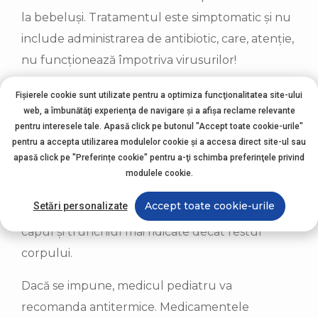
la bebeluși. Tratamentul este simptomatic și nu
include administrarea de antibiotic, care, atenție,
nu funcționează împotriva virusurilor!
Ce poți face este să aspiri des mucozitățile
Fișierele cookie sunt utilizate pentru a optimiza funcţionalitatea site-ului
web, a îmbunătăţi experienţa de navigare şi a afişa reclame relevante
bebelușului, pentru a-l ajuta să respire mai bine,
pentru interesele tale. Apasă click pe butonul "Accept toate cookie-urile"
și să menții umiditatea la un nivel potrivit (un
pentru a accepta utilizarea modulelor cookie şi a accesa direct site-ul sau
umidificator poate folosi).
apasă click pe "Preferințe cookie" pentru a-ţi schimba preferinţele privind
modulele cookie.
În timpul perioadelor de viroză bebelușul nu
Accept toate cookie-urile
Setări personalizate
trebuie să doarmă pe spate, ci doar pe lateral, cu
capul și trunchiul mai ridicate decât restul
corpului.
Dacă se impune, medicul pediatru va
recomanda antitermice. Medicamentele