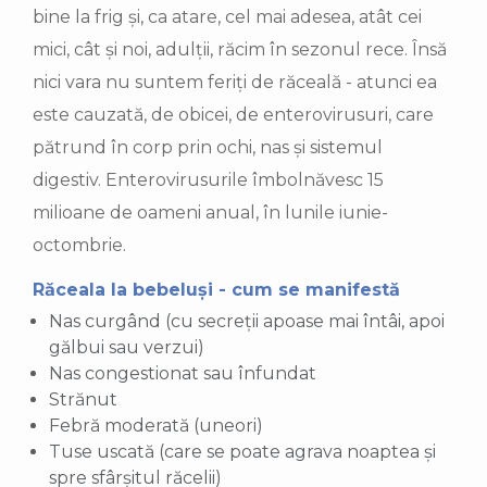
bine la frig și, ca atare, cel mai adesea, atât cei
mici, cât și noi, adulții, răcim în sezonul rece. Însă
nici vara nu suntem feriți de răceală - atunci ea
este cauzată, de obicei, de enterovirusuri, care
pătrund în corp prin ochi, nas și sistemul
digestiv. Enterovirusurile îmbolnăvesc 15
milioane de oameni anual, în lunile iunie-
octombrie.
Răceala la bebeluși - cum se manifestă
Nas curgând (cu secreții apoase mai întâi, apoi
gălbui sau verzui)
Nas congestionat sau înfundat
Strănut
Febră moderată (uneori)
Tuse uscată (care se poate agrava noaptea și
spre sfârșitul răcelii)