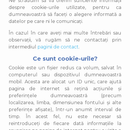
Ne străduim să vă oferim suficiente informații
despre cookie-urile utilizate, pentru ca
dumneavoastră să faceți o alegere informată a
datelor pe care ni le comunicați.
În cazul în care aveți mai multe întrebări sau
observații, vă rugăm să ne contactați prin
intermediul
paginii de contact
.
Ce sunt cookie-urile?
Cookie este un fișier redus ca volum, salvat în
computerul sau dispozitivul dumneavoastră
mobil. Acesta are alocat un ID unic, care ajută
pagina de internet să rețină acțiunile și
preferințele dumneavoastră (precum
localizarea, limba, dimensiunea fontului și alte
preferințe afișate), într-un anumit interval de
timp. În acest fel, nu este necesar să
reintroduceți de fiecare dată informațiile la