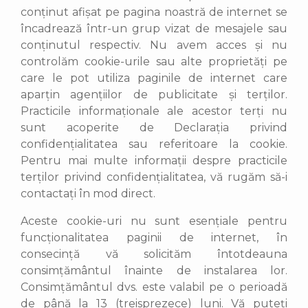
conținut afișat pe pagina noastră de internet se
încadrează într-un grup vizat de mesajele sau
conținutul respectiv. Nu avem acces și nu
controlăm cookie-urile sau alte proprietăți pe
care le pot utiliza paginile de internet care
aparțin agențiilor de publicitate și terților.
Practicile informaționale ale acestor terți nu
sunt acoperite de Declarația privind
confidențialitatea sau referitoare la cookie.
Pentru mai multe informații despre practicile
terților privind confidențialitatea, vă rugăm să-i
contactați în mod direct.
Aceste cookie-uri nu sunt esențiale pentru
funcționalitatea paginii de internet, în
consecință vă solicităm întotdeauna
consimțământul înainte de instalarea lor.
Consimțământul dvs. este valabil pe o perioadă
de până la 13 (treisprezece) luni. Vă puteți