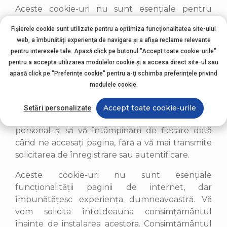
Aceste cookie-uri nu sunt esențiale pentru
funcționalitatea paginii de internet, în
Fișierele cookie sunt utilizate pentru a optimiza funcţionalitatea site-ului
consecință vă solicităm întotdeauna
web, a îmbunătăţi experienţa de navigare şi a afişa reclame relevante
consimțământul înainte de instalarea lor.
pentru interesele tale. Apasă click pe butonul "Accept toate cookie-urile"
Consimțământul dvs. este valabil pe o perioadă
pentru a accepta utilizarea modulelor cookie şi a accesa direct site-ul sau
de până la 13 (treisprezece) luni. Vă puteți
apasă click pe "Preferințe cookie" pentru a-ţi schimba preferinţele privind
retrage consimțământul în orice moment.
modulele cookie.
Cookie-uri de personalizare
Accept toate cookie-urile
Setări personalizate
Acestea ne ajută să recunoaștem
computerul
personal
și să vă întâmpinăm de fiecare dată
când ne accesați pagina, fără a vă mai transmite
solicitarea de înregistrare sau autentificare.
Aceste cookie-uri nu sunt esențiale
funcționalității paginii de internet, dar
îmbunătățesc experiența dumneavoastră. Vă
vom solicita întotdeauna consimțământul
înainte de instalarea acestora. Consimțământul