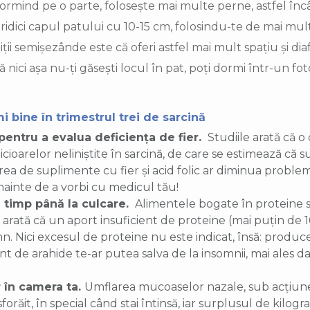
ormind pe o parte, folosește mai multe perne, astfel încâ
 ridici capul patului cu 10-15 cm, folosindu-te de mai mult
ții semișezânde este că oferi astfel mai mult spațiu și d
 nici așa nu-ți găsești locul în pat, poți dormi într-un fo
i bine în trimestrul trei de sarcină
entru a evalua deficiența de fier.
Studiile arată că o 
ioarelor neliniștite în sarcină, de care se estimează că 
ea de suplimente cu fier și acid folic ar diminua problem
înainte de a vorbi cu medicul tău!
 timp până la culcare.
Alimentele bogate în proteine s
 arată că un aport insuficient de proteine (mai puțin de 1
. Nici excesul de proteine nu este indicat, însă: produc
t de arahide te-ar putea salva de la insomnii, mai ales dacă
 în camera ta.
Umflarea mucoaselor nazale, sub acțiun
forăit, în special când stai întinsă, iar surplusul de kilog