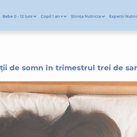
Bebe 0 - 12 luni
Copil 1 an +
Știința Nutricia
Experții Nutri
ții de somn în trimestrul trei de sa