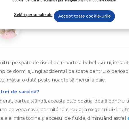
cookie" pentru a-ţi schimba preferinţele privind modulele cookie.
renţe care persistă pentru 2-4 săptămâni.
Setări personalizate
Accept toate cookie-urile
Mirela Păcălici
Educator Perinatal SAMAS și consultant în alăptare
tul pe spate de riscul de moarte a bebelușului, intrauter
 timp ce dormi ajungi accidental pe spate pentru o perioa
rezi măcar o dată peste noapte să mergi la baie.
trei de sarcină?
erat, partea stângă, aceasta este poziția ideală pentru t
une pe vena cavă, permițând circulația oxigenului și nutri
 de a elimina toxine și excesul de fluide, diminuând astfel