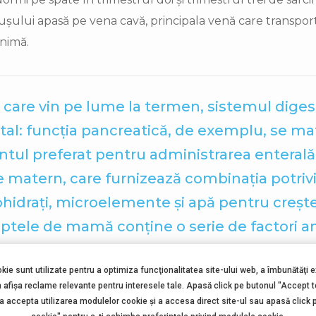
ușului apasă pe vena cavă, principala venă care transpor
inimă.
ii care vin pe lume la termen, sistemul diges
tal: funcția pancreatică, de exemplu, se ma
mentul preferat pentru administrarea enteral
 matern, care furnizează combinația potrivi
bohidraţi, microelemente şi apă pentru creşt
ptele de mamă conţine o serie de factori a
 A, leucocite, lactoferină, lizozim, hormoni
okie sunt utilizate pentru a optimiza funcţionalitatea site-ului web, a îmbunătăţi 
tate mai mare de proteine și calorii, dar o c
a afişa reclame relevante pentru interesele tale. Apasă click pe butonul "Accept 
 comparaţie cu laptele mamelor ce au născu
 a accepta utilizarea modulelor cookie şi a accesa direct site-ul sau apasă click 