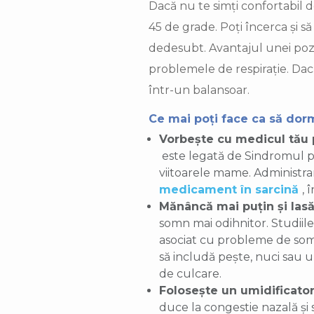
Dacă nu te simți confortabil d
45 de grade. Poți încerca și să
dedesubt. Avantajul unei pozi
problemele de respirație. Dacă
într-un balansoar.
Ce mai poți face ca să dorm
Vorbește cu medicul tău p
este legată de Sindromul pic
viitoarele mame. Administrar
medicament în sarcină
, 
Mănâncă mai puțin și lasă
somn mai odihnitor. Studiile
asociat cu probleme de somn
să includă pește, nuci sau un
de culcare.
Folosește un umidificator
duce la congestie nazală și s