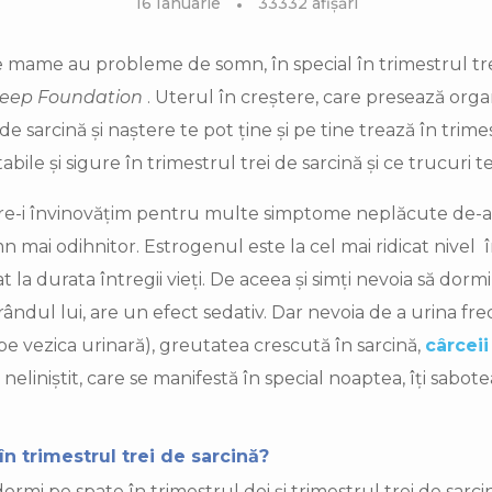
16 Ianuarie
33332 afișări
 mame au probleme de somn, în special în trimestrul trei
leep Foundation
. Uterul în creștere, care presează organ
de sarcină și naștere te pot ține și pe tine trează în trimes
bile și sigure în trimestrul trei de sarcină și ce trucuri t
re-i învinovățim pentru multe simptome neplăcute de-a l
mn mai odihnitor. Estrogenul este la cel mai ridicat nivel
at la durata întregii vieți. De aceea și simți nevoia să dor
ândul lui, are un efect sedativ. Dar nevoia de a urina fre
pe vezica urinară), greutatea crescută în sarcină,
cârcei
neliniștit, care se manifestă în special noaptea, îți sabot
în trimestrul trei de sarcină?
ă dormi pe spate în trimestrul doi și trimestrul trei de sarc