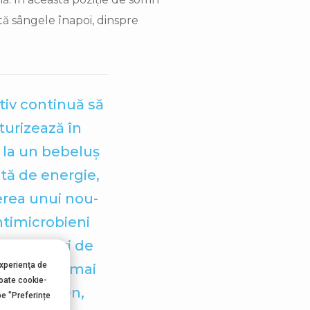
tă sângele înapoi, dinspre
tiv continuă să
turizează în
ă la un bebeluș
tă de energie,
erea unui nou-
ntimicrobieni
 şi factori de
experienţa de
oncentraţie mai
toate cookie-
t la termen,
pe "Preferințe