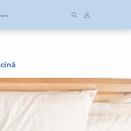
cia
rcină
1
0