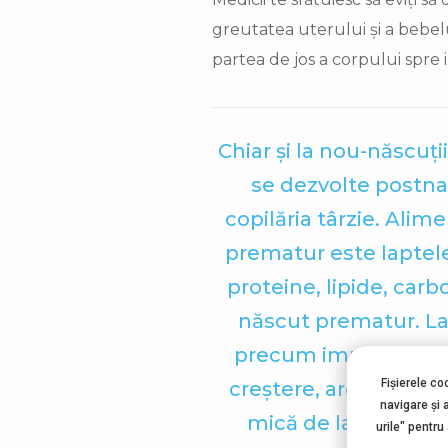
greutatea uterului și a bebel
partea de jos a corpului spre 
Chiar și la nou-născuț
se dezvolte postna
copilăria târzie. Ali
prematur este laptele
proteine, lipide, car
născut prematur. La
precum imunglobulină
Fișierele co
creştere, are o canti
navigare şi 
mică de lactoză în
urile" pentru