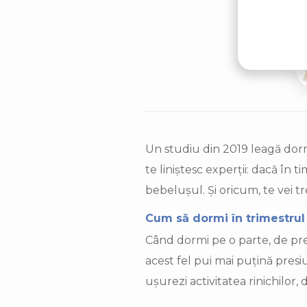
dife
Un studiu din 2019 leagă dormi
te liniștesc experții: dacă în
bebelușul. Și oricum, te vei t
Cum să dormi în trimestrul 
Când dormi pe o parte, de pref
acest fel pui mai puțină presi
ușurezi activitatea rinichilor,