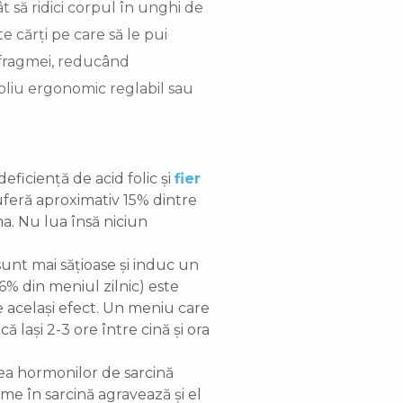
t să ridici corpul în unghi de
e cărți pe care să le pui
iafragmei, reducând
toliu ergonomic reglabil sau
deficiență de acid folic și
fier
suferă aproximativ 15% dintre
a. Nu lua însă niciun
unt mai sățioase și induc un
6% din meniul zilnic) este
e același efect. Un meniu care
 lași 2-3 ore între cină și ora
ea hormonilor de sarcină
rame în sarcină agravează și el