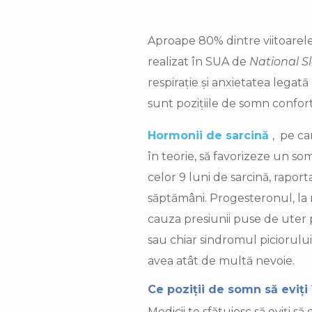
Aproape 80% dintre viitoarele
realizat în SUA de
National S
respirație și anxietatea legată 
sunt pozițiile de somn conforta
Hormonii de sarcină
, pe ca
în teorie, să favorizeze un so
celor 9 luni de sarcină, raport
săptămâni. Progesteronul, la r
cauza presiunii puse de uter 
sau chiar sindromul piciorului 
avea atât de multă nevoie.
Ce poziții de somn să eviți 
Medicii te sfătuiesc să eviți s