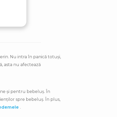
in. Nu intra în panică totuși,
dă, asta nu afectează
ine și pentru bebeluș. În
enților spre bebeluș. În plus,
edemele
.