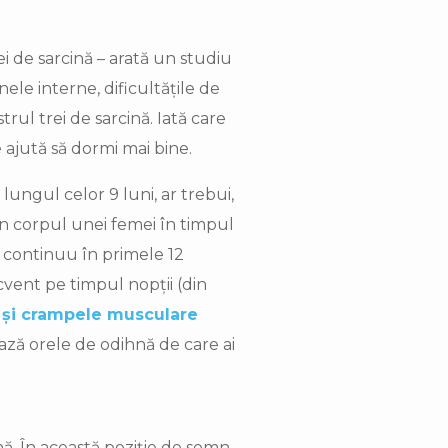
 de sarcină – arată un studiu
ele interne, dificultățile de
trul trei de sarcină. Iată care
e ajută să dormi mai bine.
ungul celor 9 luni, ar trebui,
 în corpul unei femei în timpul
mi continuu în primele 12
cvent pe timpul nopții (din
i și crampele musculare
ează orele de odihnă de care ai
ină. În această poziție de somn