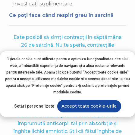
investigații suplimentare.
Ce poți face când respiri greu în sarcină
Este posibil să simți contracții în săptămâna
26 de sarcină. Nu te speria, contracțiile
Braxton-Hicks sunt doar o modalitate prin
Fișierele cookie sunt utilizate pentru a optimiza funcţionalitatea site-ului
care corpul tău se antrenează pentru naștere.
web, a îmbunătăţi experienţa de navigare şi a afişa reclame relevante
Atât timp cât contracțiile nu sunt dureroase
pentru interesele tale. Apasă click pe butonul "Accept toate cookie-urile"
și regulate, la distanță mai mică de 10 minute,
pentru a accepta utilizarea modulelor cookie şi a accesa direct site-ul sau
nu te grăbi să fugi la spital. Anunță-ți însă
apasă click pe "Preferințe cookie" pentru a-ţi schimba preferinţele privind
medicul, mai ales dacă ești însărcinată cu
modulele cookie.
gemeni, pentru a evita riscul de naștere
Accept toate cookie-urile
Setări personalizate
prematură. Bebelușul tău își pregătește
sistemul imunitar pentru venirea pe lume,
împrumută anticorpii tăi prin absorbție și
înghite lichid amniotic. Știi că fătul înghite de