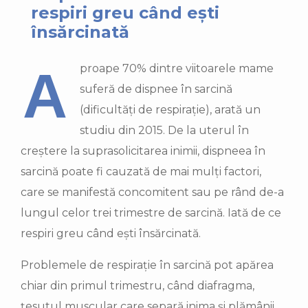
respiri greu când ești
însărcinată
Aproape 70% dintre viitoarele mame
suferă de dispnee în sarcină
(dificultăți de respirație), arată un
studiu din 2015. De la uterul în
creștere la suprasolicitarea inimii, dispneea în
sarcină poate fi cauzată de mai mulți factori,
care se manifestă concomitent sau pe rând de-a
lungul celor trei trimestre de sarcină. Iată de ce
respiri greu când ești însărcinată.
Problemele de respirație în sarcină pot apărea
chiar din primul trimestru, când diafragma,
țesutul muscular care separă inima și plămânii