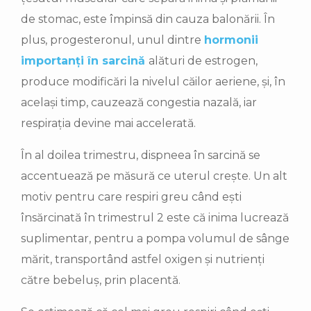
de stomac, este împinsă din cauza balonării. În
plus, progesteronul, unul dintre
hormonii
importanți în sarcină
alături de estrogen,
produce modificări la nivelul căilor aeriene, și, în
același timp, cauzează congestia nazală, iar
respirația devine mai accelerată.
În al doilea trimestru, dispneea în sarcină se
accentuează pe măsură ce uterul crește. Un alt
motiv pentru care respiri greu când ești
însărcinată în trimestrul 2 este că inima lucrează
suplimentar, pentru a pompa volumul de sânge
mărit, transportând astfel oxigen și nutrienți
către bebeluș, prin placentă.