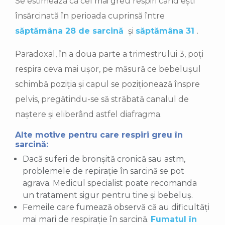
Se estimează că cel mai greu respiri când ești
însărcinată în perioada cuprinsă între
săptămâna 28 de sarcină
și
săptămâna 31
.
Paradoxal, în a doua parte a trimestrului 3, poți
respira ceva mai ușor, pe măsură ce bebelușul
schimbă poziția și capul se poziționează înspre
pelvis, pregătindu-se să străbată canalul de
naștere și eliberând astfel diafragma.
Alte motive pentru care respiri greu în
sarcină:
Dacă suferi de bronșită cronică sau astm,
problemele de repirație în sarcină se pot
agrava. Medicul specialist poate recomanda
un tratament sigur pentru tine și bebeluș.
Femeile care fumează observă că au dificultăți
mai mari de respirație în sarcină.
Fumatul în