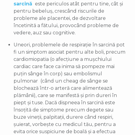
sarcină
este periculos atât pentru tine, cât și
pentru bebeluș, crescând riscurile de
probleme ale placentei, de dezvoltare
încetinită a fătului, provocând probleme de
vedere, auz sau cognitive.
Uneori, problemele de respirație în sarcină pot
fi un simptom asociat pentru alte boli, precum
cardiomiopatia (o afecțiune a mușchiului
cardiac care face ca inima să pompeze mai
puțin sânge în corp) sau embolismul
pulmonar (când un cheag de sânge se
blochează într-o arteră care alimentează
plămânii), care se manifestă și prin dureri în
piept și tuse. Dacă dispneea în sarcină este
însoțită de simptome precum degete sau
buze vineții, palpitații, durere când respiri,
șuierat, vorbește cu medicul tău, pentru a
evita orice suspiciune de boală și a efectua