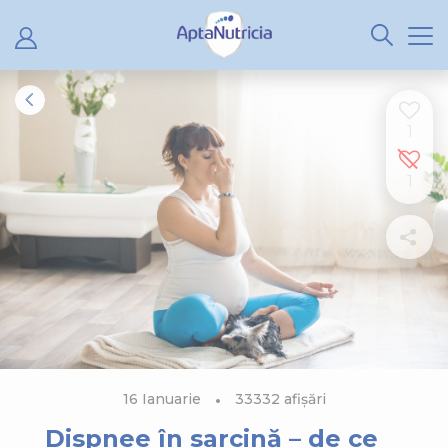
1
1
16 Ianuarie
33332 afișări
Dispnee în sarcină – de ce