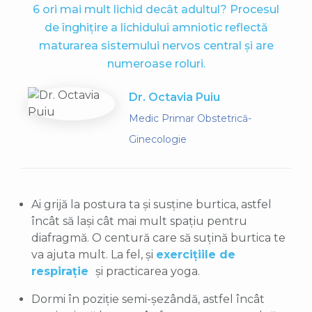
6 ori mai mult lichid decât adultul? Procesul
de înghițire a lichidului amniotic reflectă
maturarea sistemului nervos central și are
numeroase roluri.
Dr. Octavia Puiu
Medic Primar Obstetrică-
Ginecologie
Ai grijă la postura ta și susține burtica, astfel
încât să lași cât mai mult spațiu pentru
diafragmă. O centură care să suțină burtica te
va ajuta mult. La fel, și
exercițiile de
respirație
și practicarea yoga.
Dormi în poziție semi-șezândă, astfel încât